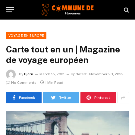
VOYAGE EN EUROPE
Carte tout en un | Magazine
de voyage européen
By
Bjorn
March 15, 2021
Updated:
November 23, 2022
No Comments
1 Min Read
Facebook
Twitter
Pinterest