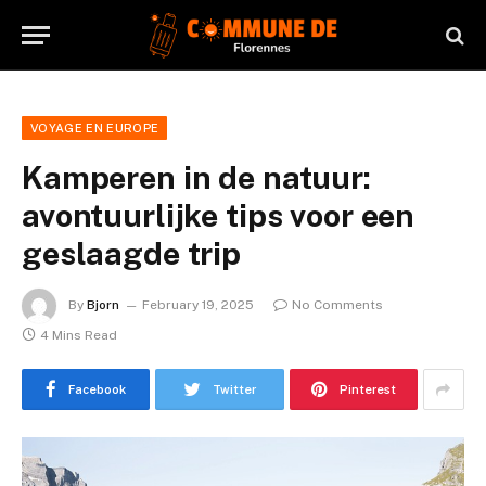
VOYAGE EN EUROPE
Kamperen in de natuur:
avontuurlijke tips voor een
geslaagde trip
By
Bjorn
February 19, 2025
No Comments
4 Mins Read
Facebook
Twitter
Pinterest