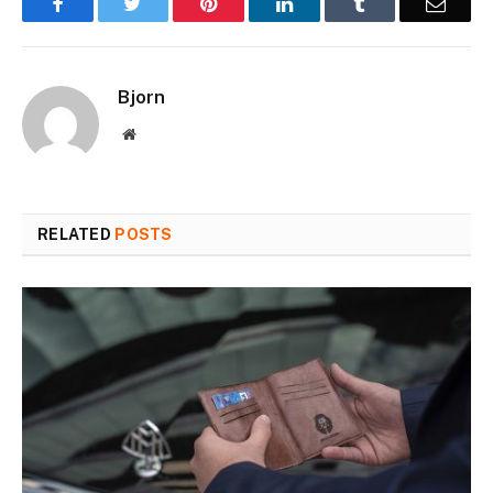
Facebook
Twitter
Pinterest
LinkedIn
Tumblr
Email
Bjorn
Website
RELATED
POSTS