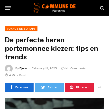
VOYAGE EN EUROPE
De perfecte heren
portemonnee kiezen: tips en
trends
By
Bjorn
February 19, 2025
No Comments
4 Mins Read
Facebook
Twitter
Pinterest